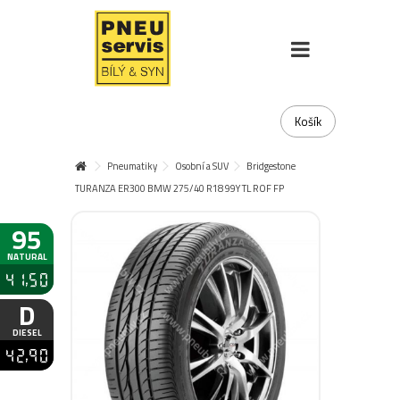
Košík
Pneumatiky
Osobní a SUV
Bridgestone
TURANZA ER300 BMW 275/40 R18 99Y TL ROF FP
95
NATURAL
41,50
D
DIESEL
42,90