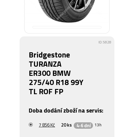
ID:5828
Bridgestone
TURANZA
ER300 BMW
275/40 R18 99Y
TL ROF FP
Doba dodání zboží na servis:
7 856 Kč
20 ks
13h
4-6 dní