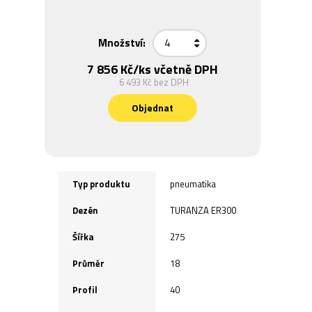
Množství:
7 856 Kč
/ks včetně DPH
6 493 Kč
bez DPH
Objednat
Typ produktu
pneumatika
Dezén
TURANZA ER300
Šířka
275
Průměr
18
Profil
40