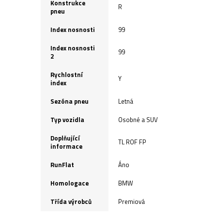
Konstrukce
R
pneu
Index nosnosti
99
Index nosnosti
99
2
Rychlostní
Y
index
Sezóna pneu
Letná
Typ vozidla
Osobné a SUV
Doplňující
TL ROF FP
informace
RunFlat
Áno
Homologace
BMW
Třída výrobců
Premiová