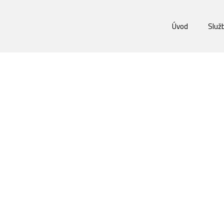
Úvod
Služ