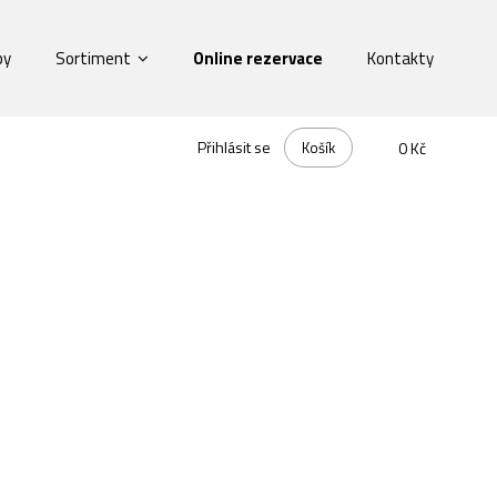
by
Sortiment
Online rezervace
Kontakty
Přihlásit se
Košík
0 Kč