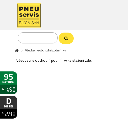
Všeobecné obchodní podmínky
Všeobecné obchodní podmínky
ke stažení zde
.
95
NATURAL
41,50
D
DIESEL
42,90