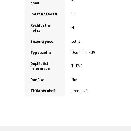
R
pneu
Index nosnosti
96
Rychlostní
H
index
Sezóna pneu
Letná
Typ vozidla
Osobné a SUV
Doplňující
TL EVR
informace
RunFlat
Nie
Třída výrobců
Premiová