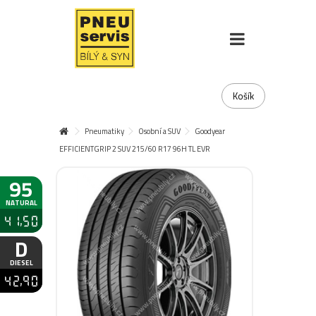
Košík
Pneumatiky
Osobní a SUV
Goodyear
EFFICIENTGRIP 2 SUV 215/60 R17 96H TL EVR
95
NATURAL
41,50
D
DIESEL
42,90