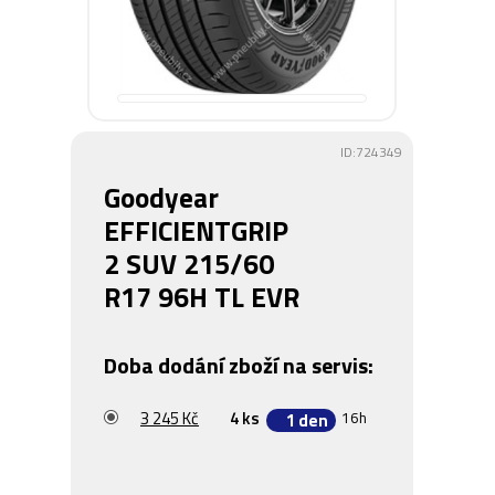
ID:724349
Goodyear
EFFICIENTGRIP
2 SUV 215/60
R17 96H TL EVR
Doba dodání zboží na servis:
3 245 Kč
4 ks
16h
1 den