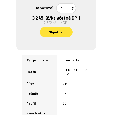
Množství:
3 245 Kč
/ks včetně DPH
2 682 Kč
bez DPH
Objednat
Typ produktu
pneumatika
EFFICIENTGRIP 2
Dezén
SUV
Šířka
215
Průměr
17
Profil
60
Konstrukce