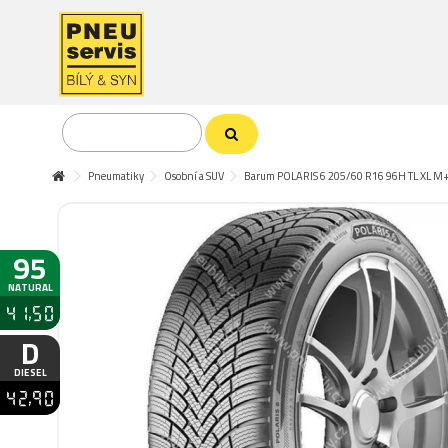
Pneumatiky
Osobní a SUV
Barum POLARIS 6 205/60 R16 96H TL XL M
95
NATURAL
41,50
D
DIESEL
42,90