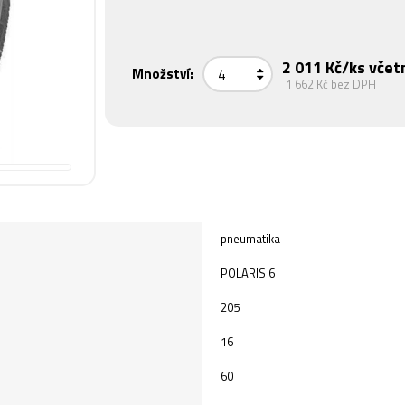
2 011 Kč
/ks včet
Množství:
1 662 Kč
bez DPH
pneumatika
POLARIS 6
205
16
60