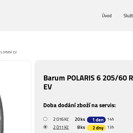
Úvod
Služ
+S 3PMSF EV
Barum POLARIS 6 205/60 
EV
Doba dodání zboží na servis:
2 016 Kč
20 ks
14h
1 den
2 011 Kč
8 ks
13h
2 dny