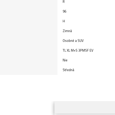
R
96
H
Zimná
Osobné a SUV
TL XL M+S 3PMSF EV
Nie
Středná