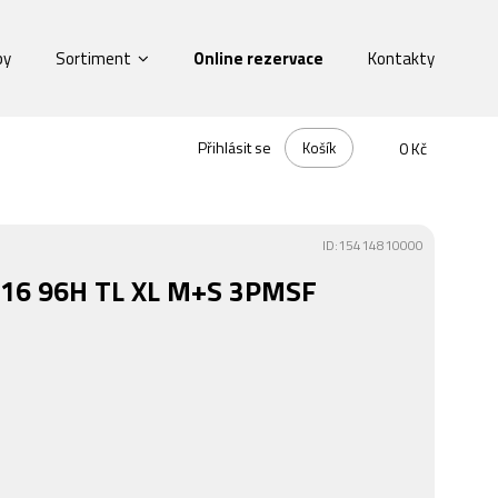
by
Sortiment
Online rezervace
Kontakty
Přihlásit se
Košík
0 Kč
ID:15414810000
R16 96H TL XL M+S 3PMSF