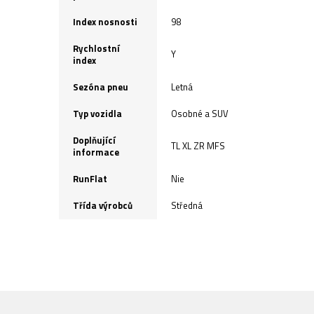
Index nosnosti
98
Rychlostní
Y
index
Sezóna pneu
Letná
Typ vozidla
Osobné a SUV
Doplňující
TL XL ZR MFS
informace
RunFlat
Nie
Třída výrobců
Středná