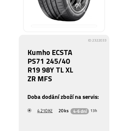
ID:2322033
Kumho ECSTA
PS71 245/40
R19 98Y TL XL
ZR MFS
Doba dodání zboží na servis:
4 210 Kč
20 ks
13h
4-6 dní