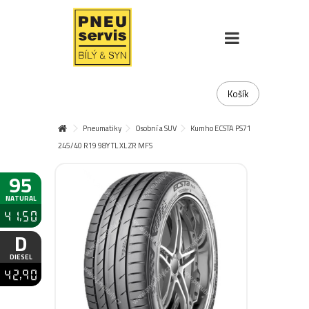
Košík
Pneumatiky
Osobní a SUV
Kumho ECSTA PS71
245/40 R19 98Y TL XL ZR MFS
95
NATURAL
41,50
D
DIESEL
42,90