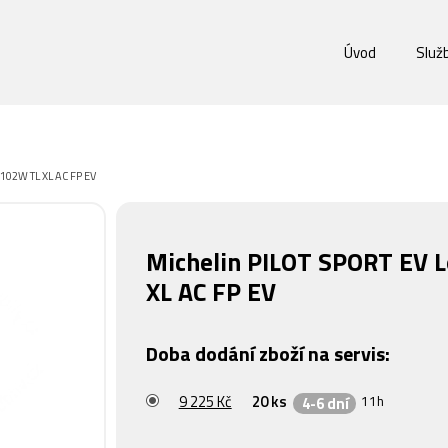
Úvod
Služ
 102W TL XL AC FP EV
Michelin PILOT SPORT EV 
XL AC FP EV
Doba dodání zboží na servis:
9 225 Kč
20 ks
11h
4-6 dní