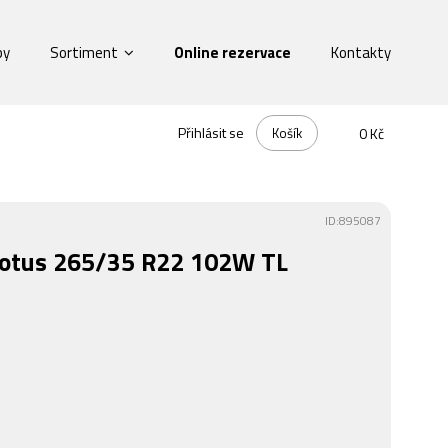
by
Sortiment
Online rezervace
Kontakty
Přihlásit se
Košík
0 Kč
ID:895087
Lotus 265/35 R22 102W TL