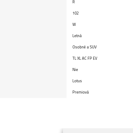
R
102
W
Letná
Osobné a SUV
TL XL AC FP EV
Nie
Lotus
Premiová