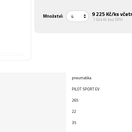
9 225 Kč
/ks včet
Množství:
7 624 Kč
bez DPH
pneumatika
PILOT SPORT EV
265
22
35