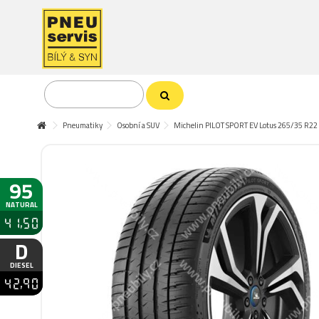
Pneumatiky
Osobní a SUV
Michelin PILOT SPORT EV Lotus 265/35 R22
95
NATURAL
41,50
D
DIESEL
42,90