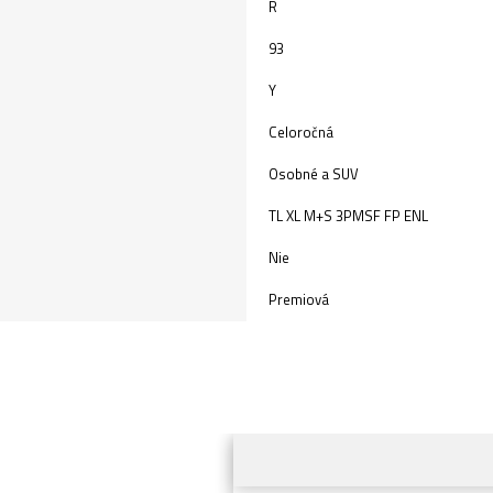
R
93
Y
Celoročná
Osobné a SUV
TL XL M+S 3PMSF FP ENL
Nie
Premiová