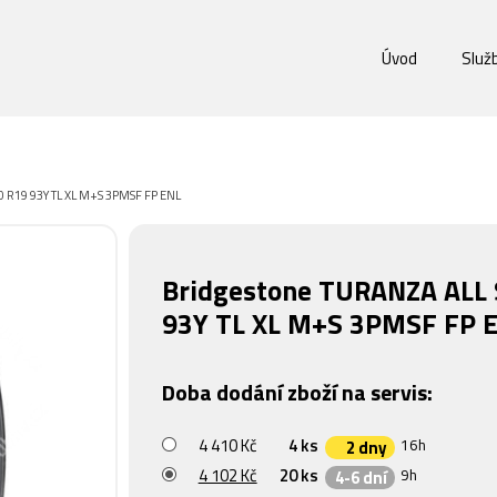
Úvod
Služ
0 R19 93Y TL XL M+S 3PMSF FP ENL
Bridgestone TURANZA ALL
93Y TL XL M+S 3PMSF FP 
Doba dodání zboží na servis:
4 410 Kč
4 ks
16h
2 dny
4 102 Kč
20 ks
9h
4-6 dní