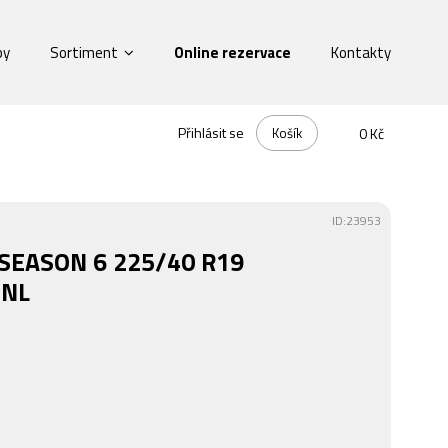
by
Sortiment
Online rezervace
Kontakty
Přihlásit se
Košík
0 Kč
ID:23953
 SEASON 6 225/40 R19
ENL