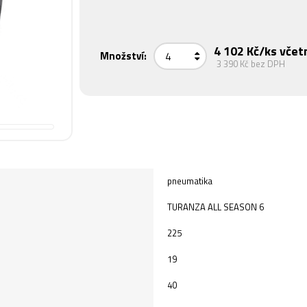
4 102 Kč
/ks včet
Množství:
3 390 Kč
bez DPH
pneumatika
TURANZA ALL SEASON 6
225
19
40