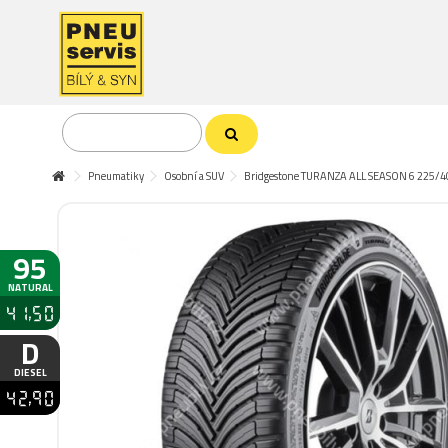
Pneumatiky
Osobní a SUV
Bridgestone TURANZA ALL SEASON 6 225/4
95
NATURAL
41,50
D
DIESEL
42,90