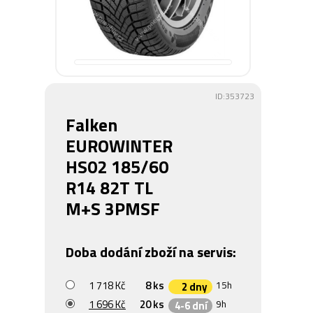
ID:353723
Falken
EUROWINTER
HS02 185/60
R14 82T TL
M+S 3PMSF
Doba dodání zboží na servis:
1 718 Kč
8 ks
15h
2 dny
1 696 Kč
20 ks
9h
4-6 dní