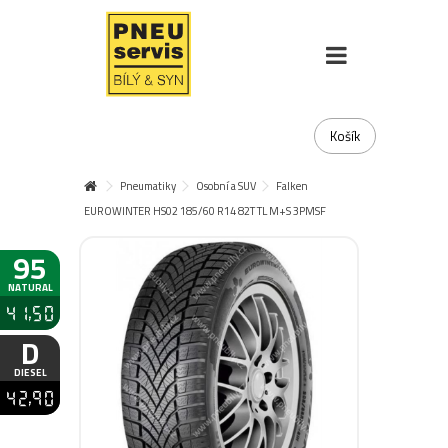
Košík
Pneumatiky
Osobní a SUV
Falken
EUROWINTER HS02 185/60 R14 82T TL M+S 3PMSF
95
NATURAL
41,50
D
DIESEL
42,90