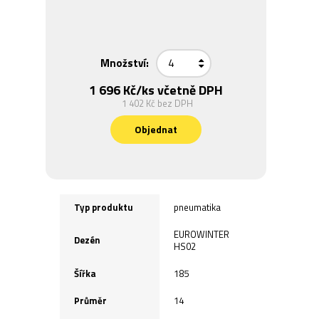
Množství:
1 696 Kč
/ks včetně DPH
1 402 Kč
bez DPH
Objednat
Typ produktu
pneumatika
EUROWINTER
Dezén
HS02
Šířka
185
Průměr
14