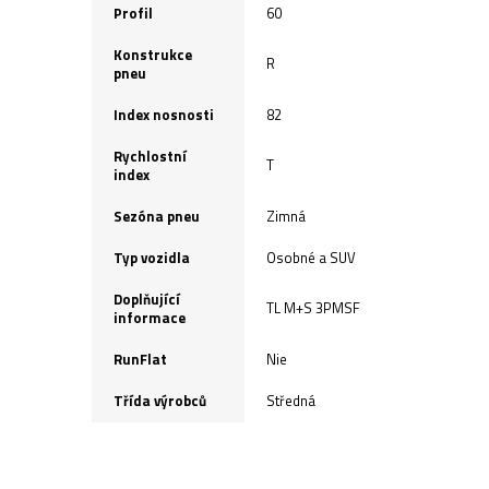
Profil
60
Konstrukce
R
pneu
Index nosnosti
82
Rychlostní
T
index
Sezóna pneu
Zimná
Typ vozidla
Osobné a SUV
Doplňující
TL M+S 3PMSF
informace
RunFlat
Nie
Třída výrobců
Středná