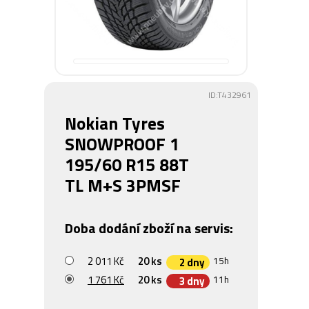
ID:T432961
Nokian Tyres
SNOWPROOF 1
195/60 R15 88T
TL M+S 3PMSF
Doba dodání zboží na servis:
2 011 Kč
20 ks
15h
2 dny
1 761 Kč
20 ks
11h
3 dny