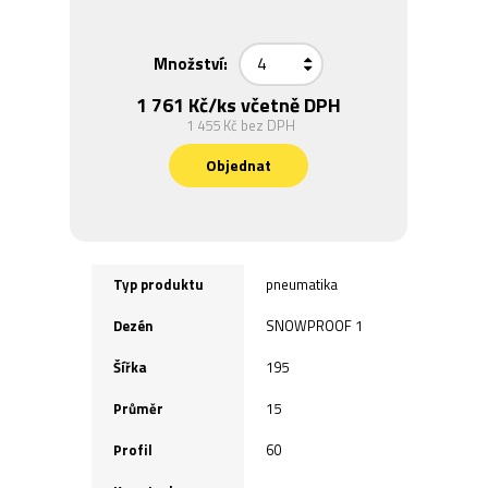
Množství:
1 761 Kč
/ks včetně DPH
1 455 Kč
bez DPH
Objednat
Typ produktu
pneumatika
Dezén
SNOWPROOF 1
Šířka
195
Průměr
15
Profil
60