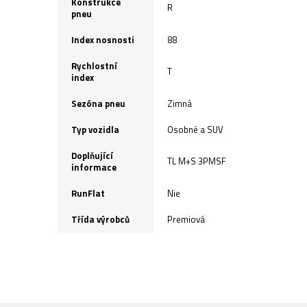
Konstrukce
R
pneu
Index nosnosti
88
Rychlostní
T
index
Sezóna pneu
Zimná
Typ vozidla
Osobné a SUV
Doplňující
TL M+S 3PMSF
informace
RunFlat
Nie
Třída výrobců
Premiová