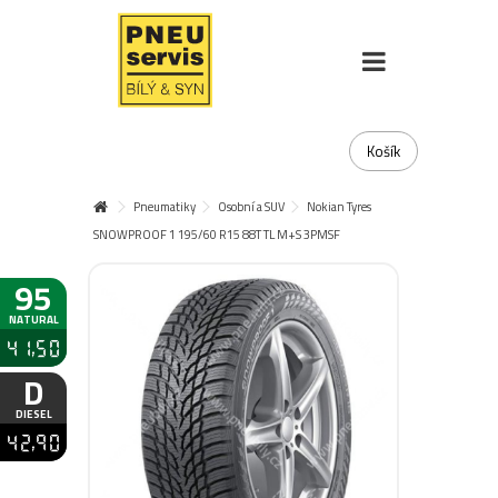
Košík
Pneumatiky
Osobní a SUV
Nokian Tyres
SNOWPROOF 1 195/60 R15 88T TL M+S 3PMSF
95
NATURAL
41,50
D
DIESEL
42,90