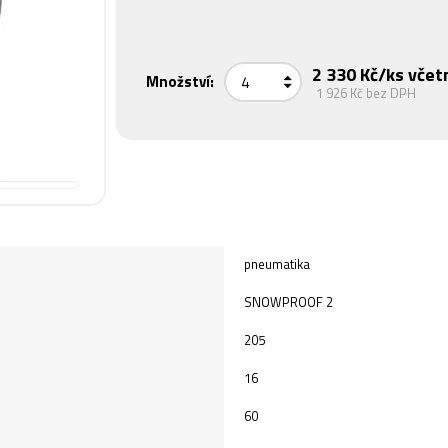
2 330 Kč
/ks včet
Množství:
1 926 Kč
bez DPH
pneumatika
SNOWPROOF 2
205
16
60