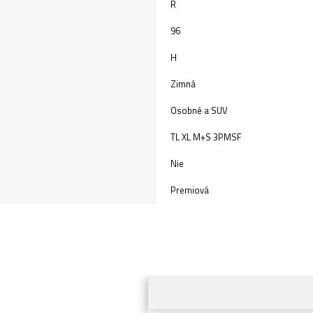
R
96
H
Zimná
Osobné a SUV
TL XL M+S 3PMSF
Nie
Premiová