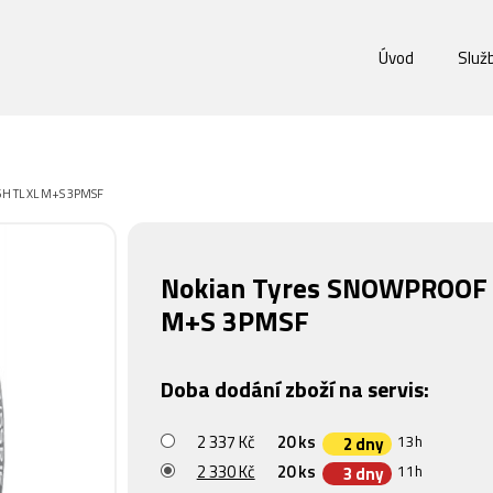
Úvod
Služ
6H TL XL M+S 3PMSF
Nokian Tyres SNOWPROOF 
M+S 3PMSF
Doba dodání zboží na servis:
2 337 Kč
20 ks
13h
2 dny
2 330 Kč
20 ks
11h
3 dny