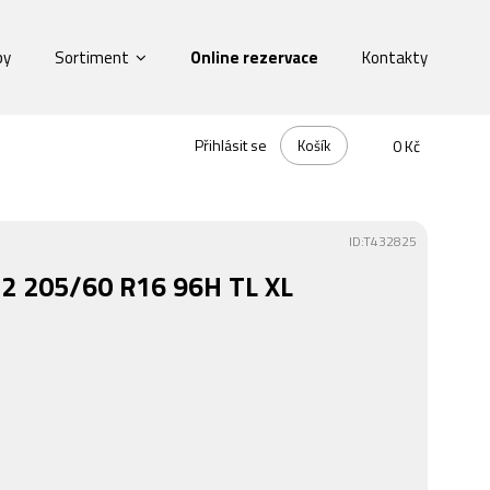
by
Sortiment
Online rezervace
Kontakty
Přihlásit se
Košík
0 Kč
ID:T432825
2 205/60 R16 96H TL XL