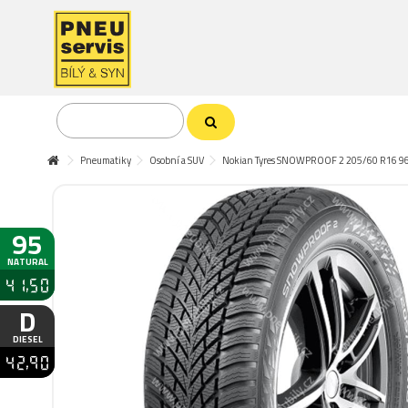
Pneumatiky
Osobní a SUV
Nokian Tyres SNOWPROOF 2 205/60 R16 9
95
NATURAL
41,50
D
DIESEL
42,90