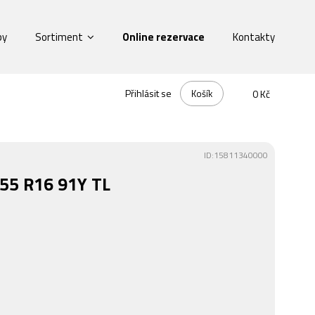
by
Sortiment
Online rezervace
Kontakty
Přihlásit se
Košík
0 Kč
ID:15811340000
55 R16 91Y TL