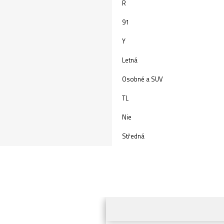
R
91
Y
Letná
Osobné a SUV
TL
Nie
Středná