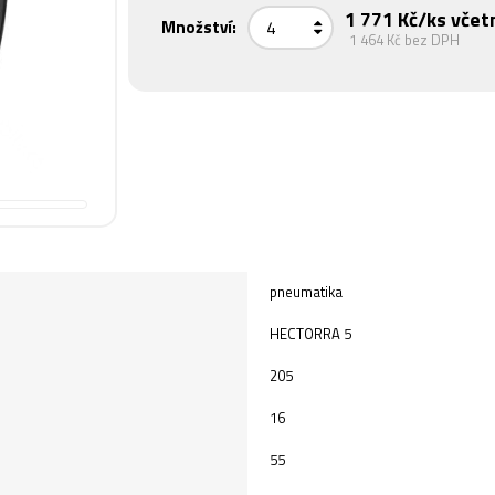
1 771 Kč
/ks včet
Množství:
1 464 Kč
bez DPH
pneumatika
HECTORRA 5
205
16
55