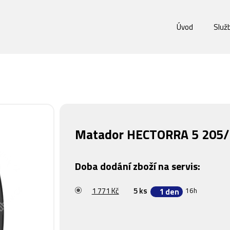
Úvod
Služ
Matador HECTORRA 5 205/
Doba dodání zboží na servis:
1 771 Kč
5 ks
16h
1 den