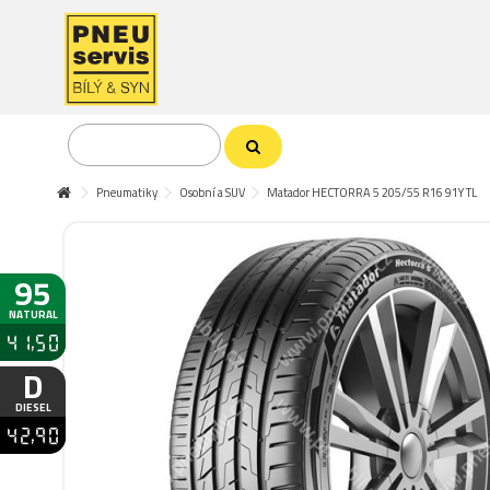
Pneumatiky
Osobní a SUV
Matador HECTORRA 5 205/55 R16 91Y TL
95
NATURAL
41,50
D
DIESEL
42,90