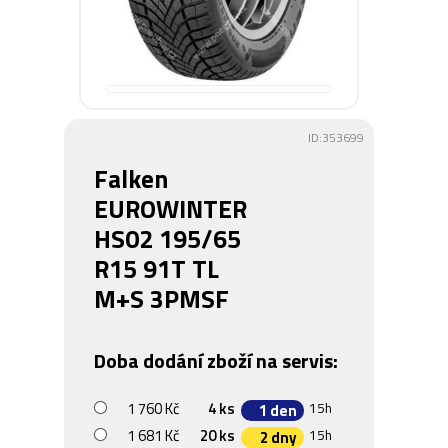
ID:353699
Falken
EUROWINTER
HS02 195/65
R15 91T TL
M+S 3PMSF
Doba dodání zboží na servis:
1 760 Kč
4 ks
15h
1 den
1 681 Kč
20 ks
15h
2 dny