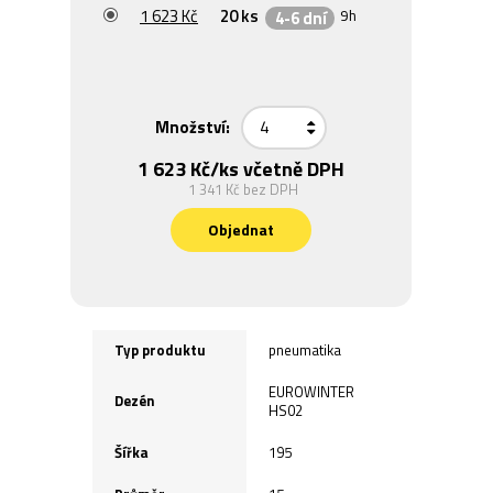
1 623 Kč
20 ks
9h
4-6 dní
Množství:
1 623 Kč
/ks včetně DPH
1 341 Kč
bez DPH
Objednat
Typ produktu
pneumatika
EUROWINTER
Dezén
HS02
Šířka
195