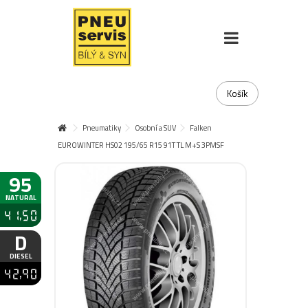
Košík
Pneumatiky
Osobní a SUV
Falken
EUROWINTER HS02 195/65 R15 91T TL M+S 3PMSF
95
NATURAL
41,50
D
DIESEL
42,90