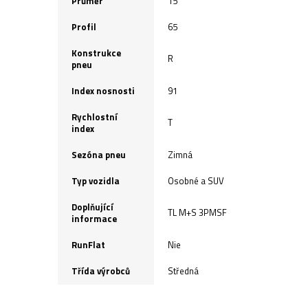
Průměr
15
Profil
65
Konstrukce
R
pneu
Index nosnosti
91
Rychlostní
T
index
Sezóna pneu
Zimná
Typ vozidla
Osobné a SUV
Doplňující
TL M+S 3PMSF
informace
RunFlat
Nie
Třída výrobců
Středná