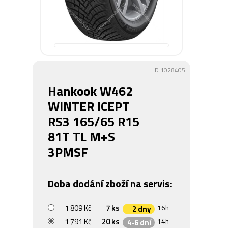
ID:1028405
Hankook W462
WINTER ICEPT
RS3 165/65 R15
81T TL M+S
3PMSF
Doba dodání zboží na servis:
1 809 Kč
7 ks
16h
2 dny
1 791 Kč
20 ks
14h
4-6 dní