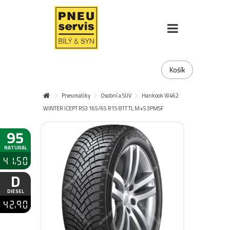
Košík
Pneumatiky
Osobní a SUV
Hankook W462
WINTER ICEPT RS3 165/65 R15 81T TL M+S 3PMSF
95
NATURAL
41,50
D
DIESEL
42,90