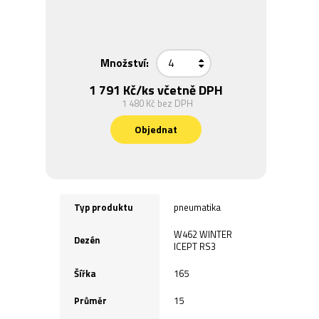
Množství:
1 791 Kč
/ks včetně DPH
1 480 Kč
bez DPH
Objednat
Typ produktu
pneumatika
W462 WINTER
Dezén
ICEPT RS3
Šířka
165
Průměr
15