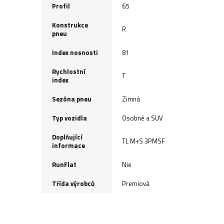
Profil
65
Konstrukce
R
pneu
Index nosnosti
81
Rychlostní
T
index
Sezóna pneu
Zimná
Typ vozidla
Osobné a SUV
Doplňující
TL M+S 3PMSF
informace
RunFlat
Nie
Třída výrobců
Premiová