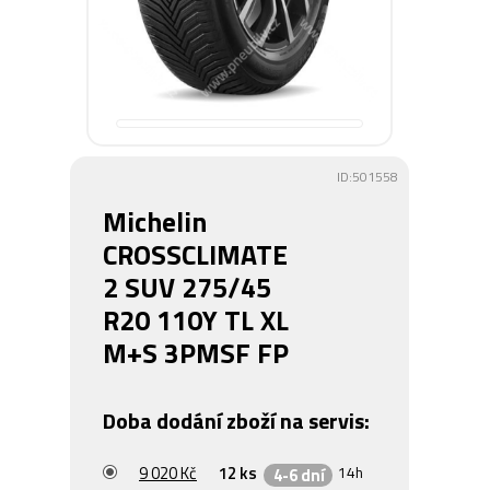
ID:501558
Michelin
CROSSCLIMATE
2 SUV 275/45
R20 110Y TL XL
M+S 3PMSF FP
Doba dodání zboží na servis:
9 020 Kč
12 ks
14h
4-6 dní