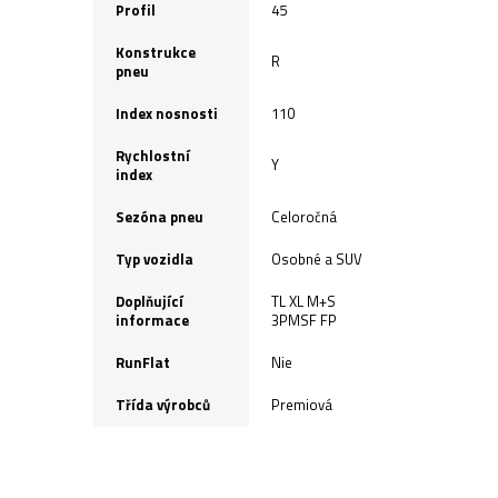
Profil
45
Konstrukce
R
pneu
Index nosnosti
110
Rychlostní
Y
index
Sezóna pneu
Celoročná
Typ vozidla
Osobné a SUV
Doplňující
TL XL M+S
informace
3PMSF FP
RunFlat
Nie
Třída výrobců
Premiová