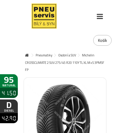
Košík
Pneumatiky
Osobní a SUV
Michelin
CROSSCLIMATE 2 SUV 275/45 R20 110Y TL XL M+S 3PMSF
FP
95
NATURAL
41,50
D
DIESEL
42,90