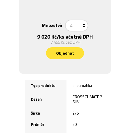
Množství:
9 020 Kč
/ks včetně DPH
7 455 Kč
bez DPH
Objednat
Typ produktu
pneumatika
CROSSCLIMATE 2
Dezén
SUV
Šířka
275
Průměr
20