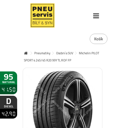
Košík
Pneumatiky
Osobní a SUV
Michelin PILOT
SPORT 4 245/45 R20 99Y TL ROF FP
95
NATURAL
41,50
D
DIESEL
42,90