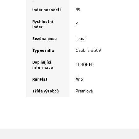
Index nosnosti
99
Rychlostní
Y
index
Sezóna pneu
Letná
Typ vozidla
Osobné a SUV
Doplňující
TL ROF FP
informace
RunFlat
Áno
Třída výrobců
Premiová