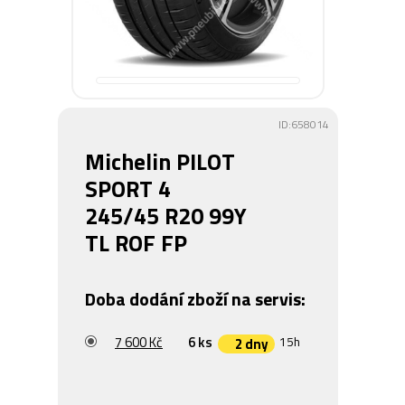
ID:658014
Michelin PILOT
SPORT 4
245/45 R20 99Y
TL ROF FP
Doba dodání zboží na servis:
7 600 Kč
6 ks
15h
2 dny