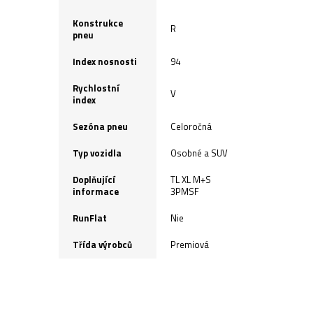
Konstrukce
R
pneu
Index nosnosti
94
Rychlostní
V
index
Sezóna pneu
Celoročná
Typ vozidla
Osobné a SUV
Doplňující
TL XL M+S
informace
3PMSF
RunFlat
Nie
Třída výrobců
Premiová