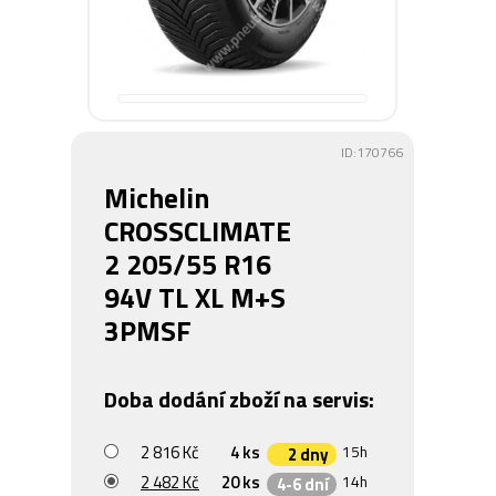
ID:170766
Michelin
CROSSCLIMATE
2 205/55 R16
94V TL XL M+S
3PMSF
Doba dodání zboží na servis:
2 816 Kč
4 ks
15h
2 dny
2 482 Kč
20 ks
14h
4-6 dní