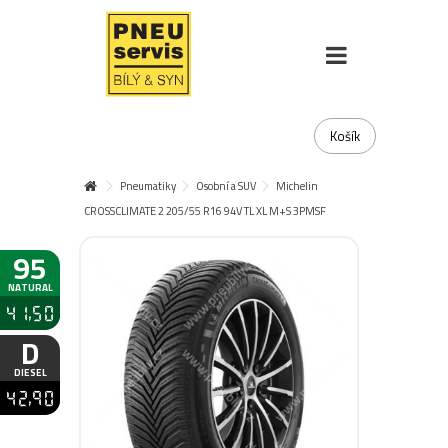
Košík
Pneumatiky
Osobní a SUV
Michelin
CROSSCLIMATE 2 205/55 R16 94V TL XL M+S 3PMSF
95
NATURAL
41,50
D
DIESEL
42,90