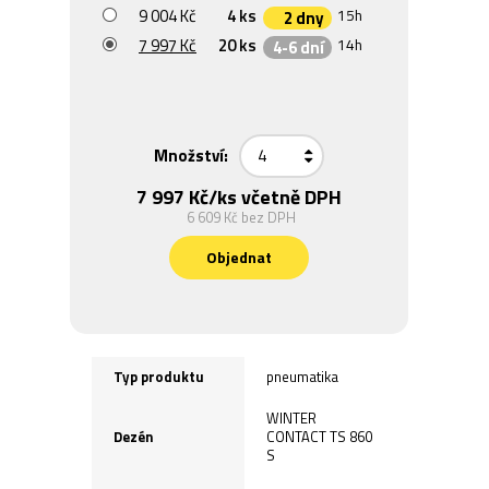
9 004 Kč
4 ks
15h
2 dny
7 997 Kč
20 ks
14h
4-6 dní
Množství:
7 997 Kč
/ks včetně DPH
6 609 Kč
bez DPH
Objednat
Typ produktu
pneumatika
WINTER
Dezén
CONTACT TS 860
S