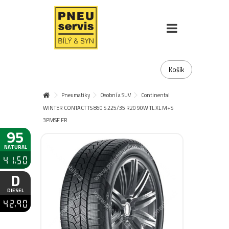
Košík
Pneumatiky
Osobní a SUV
Continental
WINTER CONTACT TS 860 S 225/35 R20 90W TL XL M+S
3PMSF FR
95
NATURAL
41,50
D
DIESEL
42,90