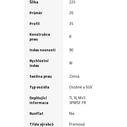
Šířka
225
Průměr
20
Profil
35
Konstrukce
R
pneu
Index nosnosti
90
Rychlostní
W
index
Sezóna pneu
Zimná
Typ vozidla
Osobné a SUV
Doplňující
TL XL M+S
informace
3PMSF FR
RunFlat
Nie
Třída výrobců
Premiová