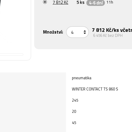
7 812 Kč
5 ks
11h
4-6 dní
7 812 Kč
/ks včet
Množství:
6 456 Kč
bez DPH
pneumatika
WINTER CONTACT TS 860 S
245
20
45