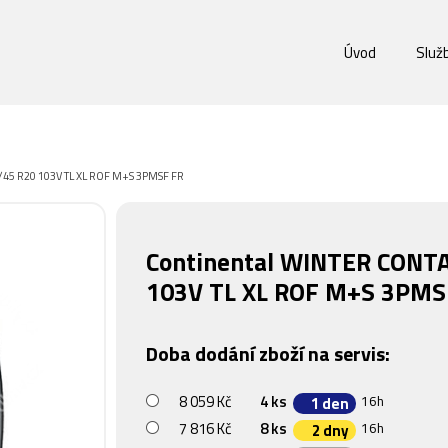
Úvod
Služ
5/45 R20 103V TL XL ROF M+S 3PMSF FR
Continental WINTER CONTA
103V TL XL ROF M+S 3PMS
Doba dodání zboží na servis:
8 059 Kč
4 ks
16h
1 den
7 816 Kč
8 ks
16h
2 dny