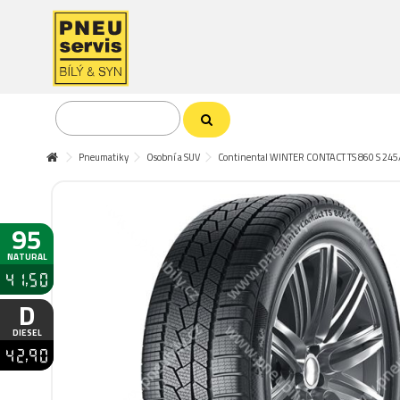
Pneumatiky
Osobní a SUV
Continental WINTER CONTACT TS 860 S 24
95
NATURAL
41,50
D
DIESEL
42,90