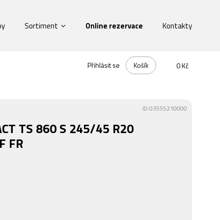
by
Sortiment
Online rezervace
Kontakty
Přihlásit se
Košík
0 Kč
ID:03555210000
CT TS 860 S 245/45 R20
F FR