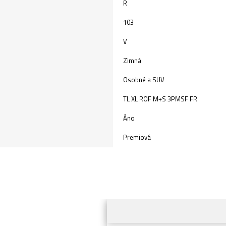
R
103
V
Zimná
Osobné a SUV
TL XL ROF M+S 3PMSF FR
Áno
Premiová