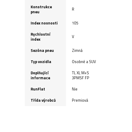
Konstrukce
R
pneu
Index nosnosti
105
Rychlostní
V
index
Sezóna pneu
Zimná
Typ vozidla
Osobné a SUV
Doplňující
TL XL M+S
informace
3PMSF FP
RunFlat
Nie
Třída výrobců
Premiová