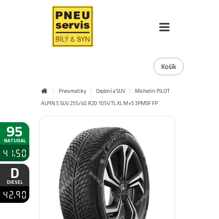
Košík
Pneumatiky
Osobní a SUV
Michelin PILOT
ALPIN 5 SUV 255/45 R20 105V TL XL M+S 3PMSF FP
95
NATURAL
41,50
D
DIESEL
42,90