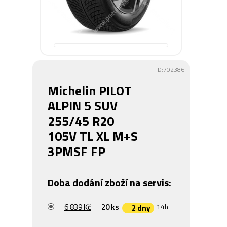
ID:702386
Michelin PILOT
ALPIN 5 SUV
255/45 R20
105V TL XL M+S
3PMSF FP
Doba dodání zboží na servis:
6 839 Kč
20 ks
14h
2 dny