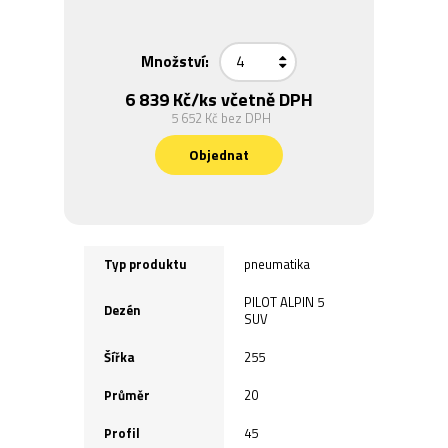
Množství:
6 839 Kč
/ks včetně DPH
5 652 Kč
bez DPH
Objednat
Typ produktu
pneumatika
PILOT ALPIN 5
Dezén
SUV
Šířka
255
Průměr
20
Profil
45