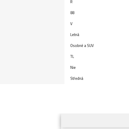
R
88
V
Letná
Osobné a SUV
TL
Nie
Středná