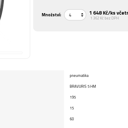
1 648 Kč
/ks včet
Množství:
1 362 Kč
bez DPH
pneumatika
BRAVURIS 5 HM
195
15
60