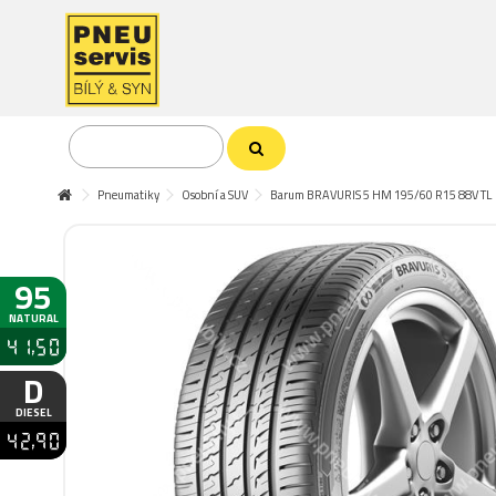
Pneumatiky
Osobní a SUV
Barum BRAVURIS 5 HM 195/60 R15 88V TL
95
NATURAL
41,50
D
DIESEL
42,90