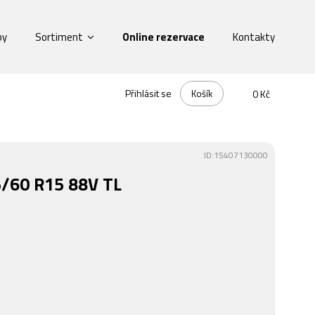
by
Sortiment
Online rezervace
Kontakty
Přihlásit se
Košík
0 Kč
ID:15407130000
/60 R15 88V TL