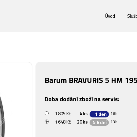
Úvod
Služ
Barum BRAVURIS 5 HM 195
Doba dodání zboží na servis:
1 805 Kč
4 ks
16h
1 den
1 648 Kč
20 ks
13h
4-6 dní