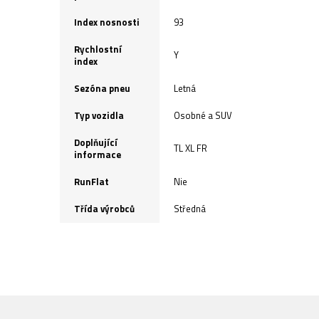
Index nosnosti
93
Rychlostní
Y
index
Sezóna pneu
Letná
Typ vozidla
Osobné a SUV
Doplňující
TL XL FR
informace
RunFlat
Nie
Třída výrobců
Středná