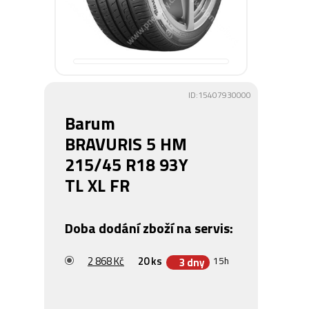
ID:15407930000
Barum
BRAVURIS 5 HM
215/45 R18 93Y
TL XL FR
Doba dodání zboží na servis:
2 868 Kč
20 ks
15h
3 dny