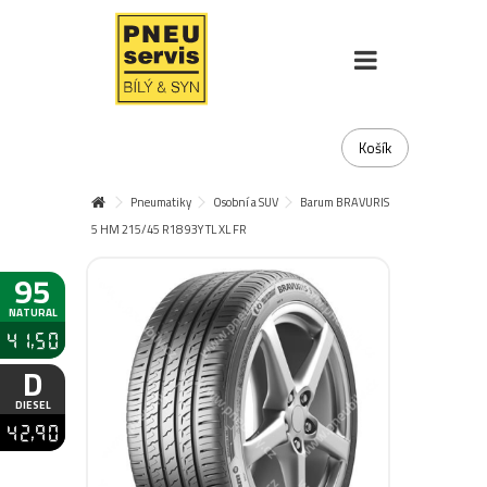
Košík
Pneumatiky
Osobní a SUV
Barum BRAVURIS
5 HM 215/45 R18 93Y TL XL FR
95
NATURAL
41,50
D
DIESEL
42,90