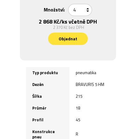
Množství:
2 868 Kč
/ks včetně DPH
2 370 Kč
bez DPH
Objednat
Typ produktu
pneumatika
Dezén
BRAVURIS 5 HM
Šířka
215
Průměr
18
Profil
45
Konstrukce
R
pneu