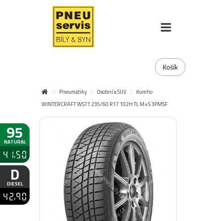
Košík
Pneumatiky
Osobní a SUV
Kumho
WINTERCRAFT WS71 235/60 R17 102H TL M+S 3PMSF
95
NATURAL
41,50
D
DIESEL
42,90