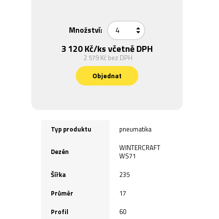
Množství:
3 120 Kč
/ks včetně DPH
2 579 Kč
bez DPH
Objednat
Typ produktu
pneumatika
WINTERCRAFT
Dezén
WS71
Šířka
235
Průměr
17
Profil
60