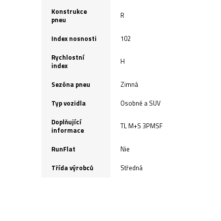
Konstrukce
R
pneu
Index nosnosti
102
Rychlostní
H
index
Sezóna pneu
Zimná
Typ vozidla
Osobné a SUV
Doplňující
TL M+S 3PMSF
informace
RunFlat
Nie
Třída výrobců
Středná