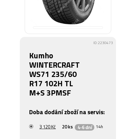
ID:2230473
Kumho
WINTERCRAFT
WS71 235/60
R17 102H TL
M+S 3PMSF
Doba dodání zboží na servis:
3 120 Kč
20 ks
14h
4-6 dní