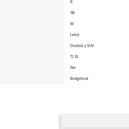
R
98
W
Letná
Osobné a SUV
TL XL
Nie
Budgetová