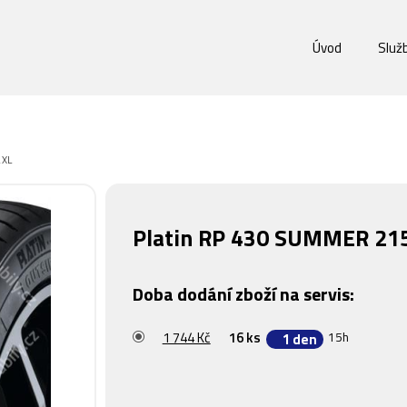
Úvod
Služ
 XL
Platin RP 430 SUMMER 21
Doba dodání zboží na servis:
1 744 Kč
16 ks
15h
1 den