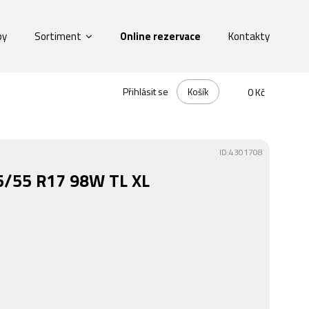
by
Sortiment
Online rezervace
Kontakty
Přihlásit se
Košík
0 Kč
ID:4301708
5/55 R17 98W TL XL