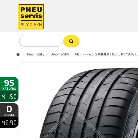
Pneumatiky
Osobní a SUV
Platin RP 430 SUMMER 215/55 R17 98W TL
95
NATURAL
41,50
D
DIESEL
42,90