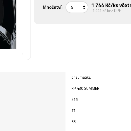
1 744 Kč
/ks včet
Množství:
1 441 Kč
bez DPH
pneumatika
RP 430 SUMMER
215
17
55