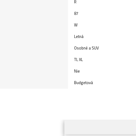
R
87
W
Letná
Osobné a SUV
TL XL
Nie
Budgetová