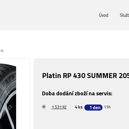
Úvod
Služ
 XL
Platin RP 430 SUMMER 20
Doba dodání zboží na servis:
1 531 Kč
4 ks
15h
1 den