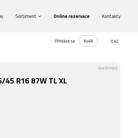
by
Sortiment
Online rezervace
Kontakty
Přihlásit se
Košík
0 Kč
ID:4301602
5/45 R16 87W TL XL