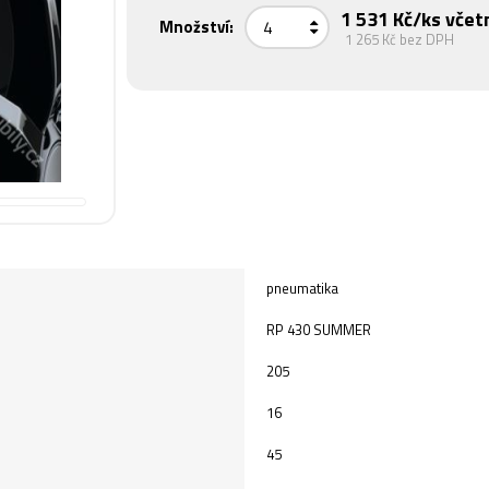
1 531 Kč
/ks včet
Množství:
1 265 Kč
bez DPH
pneumatika
RP 430 SUMMER
205
16
45