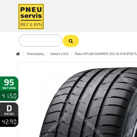
Pneumatiky
Osobní a SUV
Platin RP 430 SUMMER 205/45 R16 87W TL
95
NATURAL
41,50
D
DIESEL
42,90