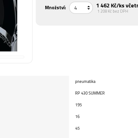
1 462 Kč
/ks včet
Množství:
1 208 Kč
bez DPH
pneumatika
RP 430 SUMMER
195
16
45