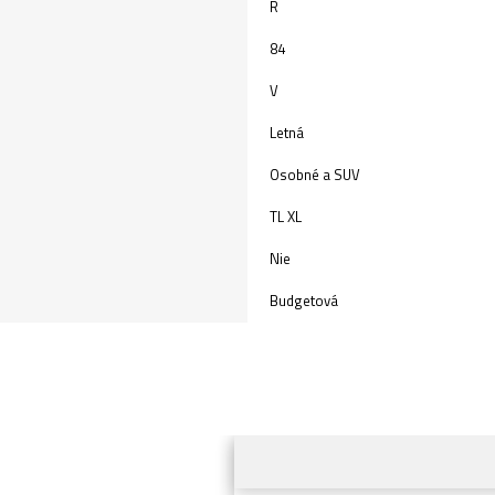
R
84
V
Letná
Osobné a SUV
TL XL
Nie
Budgetová