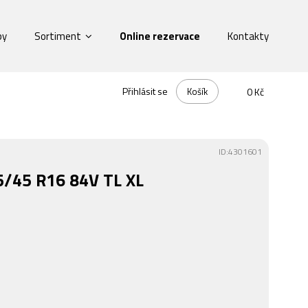
by
Sortiment
Online rezervace
Kontakty
Přihlásit se
Košík
0 Kč
ID:4301601
/45 R16 84V TL XL