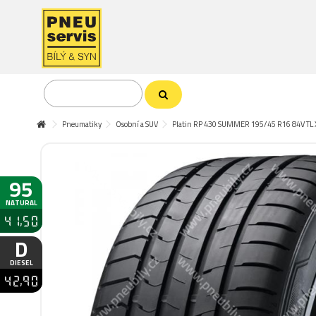
Pneumatiky
Osobní a SUV
Platin RP 430 SUMMER 195/45 R16 84V TL 
95
NATURAL
41,50
D
DIESEL
42,90