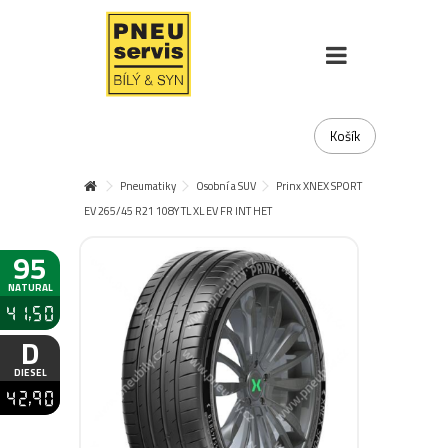
Košík
Pneumatiky
Osobní a SUV
Prinx XNEX SPORT
EV 265/45 R21 108Y TL XL EV FR INT HET
95
NATURAL
41,50
D
DIESEL
42,90