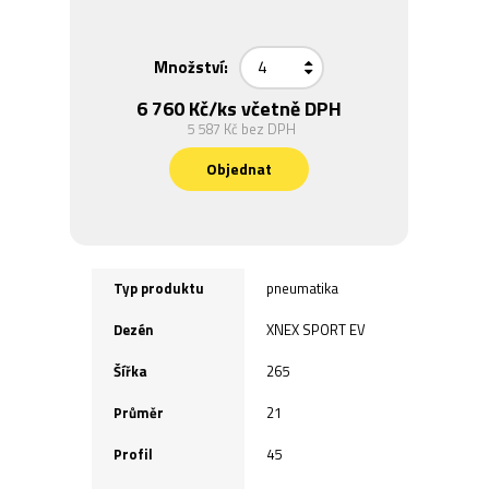
Množství:
6 760 Kč
/ks včetně DPH
5 587 Kč
bez DPH
Objednat
Typ produktu
pneumatika
Dezén
XNEX SPORT EV
Šířka
265
Průměr
21
Profil
45