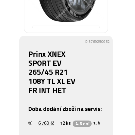
ID:3769250962
Prinx XNEX
SPORT EV
265/45 R21
108Y TL XL EV
FR INT HET
Doba dodání zboží na servis:
6 760 Kč
12 ks
13h
4-6 dní