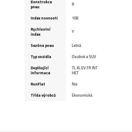
Konstrukce
R
pneu
Index nosnosti
108
Rychlostní
Y
index
Sezóna pneu
Letná
Typ vozidla
Osobné a SUV
Doplňující
TL XL EV FR INT
informace
HET
RunFlat
Nie
Třída výrobců
Ekonomická