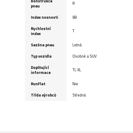
Konstrukce
R
pneu
Index nosnosti
88
Rychlostní
T
index
Sezóna pneu
Letná
Typ vozidla
Osobné a SUV
Doplňující
TL XL
informace
RunFlat
Nie
Třída výrobců
Středná