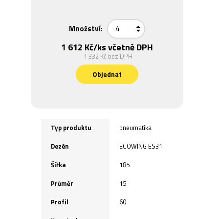
Množství:
1 612 Kč
/ks včetně DPH
1 332 Kč
bez DPH
Objednat
Typ produktu
pneumatika
Dezén
ECOWING ES31
Šířka
185
Průměr
15
Profil
60