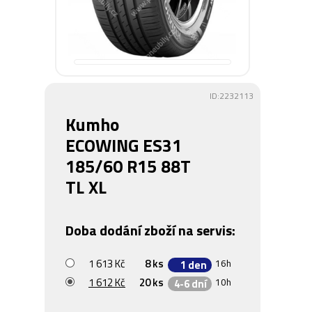
ID:2232113
Kumho
ECOWING ES31
185/60 R15 88T
TL XL
Doba dodání zboží na servis:
1 613 Kč
8 ks
16h
1 den
1 612 Kč
20 ks
10h
4-6 dní