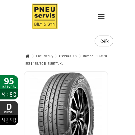
Košík
Pneumatiky
Osobní a SUV
Kumho ECOWING
ES31 185/60 R15 88T TL XL
95
NATURAL
41,50
D
DIESEL
42,90