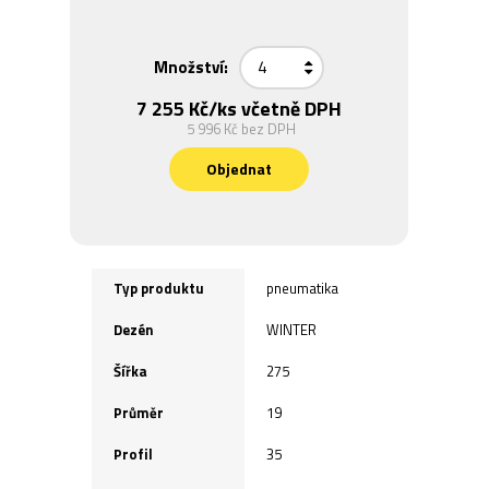
Množství:
7 255 Kč
/ks včetně DPH
5 996 Kč
bez DPH
Objednat
Typ produktu
pneumatika
Dezén
WINTER
Šířka
275
Průměr
19
Profil
35