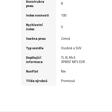
Konstrukce
R
pneu
Index nosnosti
100
Rychlostní
V
index
Sezóna pneu
Zimná
Typ vozidla
Osobné a SUV
Doplňující
TL XL M+S
informace
3PMSF MFS EVR
RunFlat
Nie
Třída výrobců
Premiová