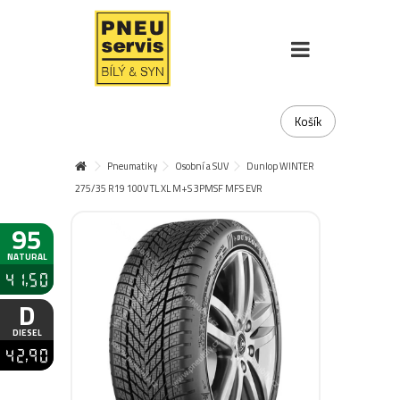
Košík
Pneumatiky
Osobní a SUV
Dunlop WINTER
275/35 R19 100V TL XL M+S 3PMSF MFS EVR
95
NATURAL
41,50
D
DIESEL
42,90