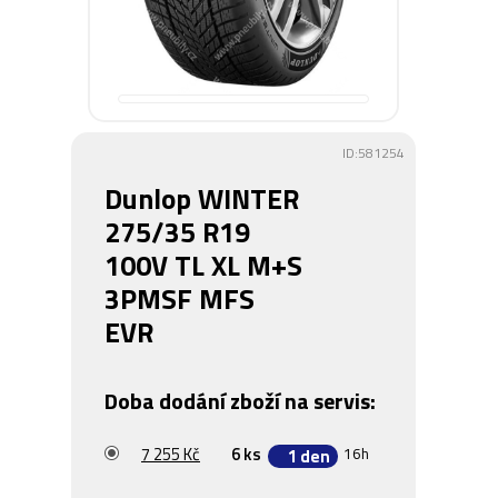
ID:581254
Dunlop WINTER
275/35 R19
100V TL XL M+S
3PMSF MFS
EVR
Doba dodání zboží na servis:
7 255 Kč
6 ks
16h
1 den