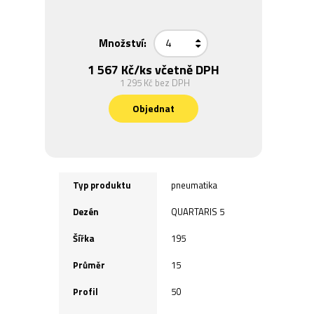
Množství:
1 567 Kč
/ks včetně DPH
1 295 Kč
bez DPH
Objednat
Typ produktu
pneumatika
Dezén
QUARTARIS 5
Šířka
195
Průměr
15
Profil
50