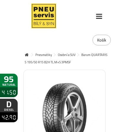
Košík
Pneumatiky
Osobní a SUV
Barum QUARTARIS
5 195/50 R15 82H TL M+S 3PMSF
95
NATURAL
41,50
D
DIESEL
42,90