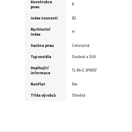
Konstrukce
R
pneu
Index nosnosti
82
Rychlostní
H
index
Sezóna pneu
Celoročná
Typ vozidla
Osobné a SUV
Doplňující
TL M+S 3PMSF
informace
RunFlat
Nie
Třída výrobců
Středná