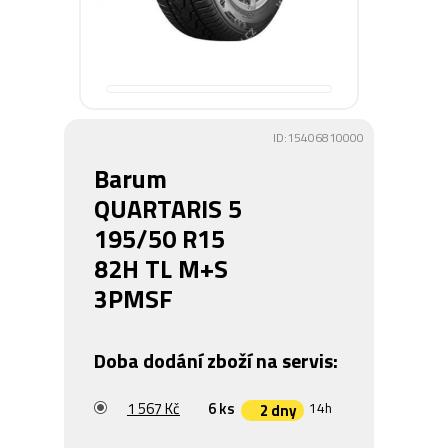
ID:15406810000
Barum
QUARTARIS 5
195/50 R15
82H TL M+S
3PMSF
Doba dodání zboží na servis:
1 567 Kč
6 ks
14h
2 dny