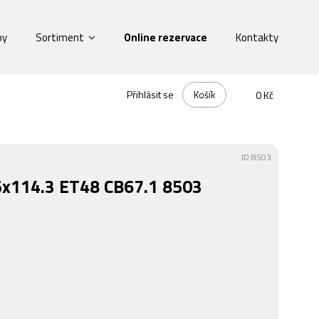
by
Sortiment
Online rezervace
Kontakty
Přihlásit se
Košík
0 Kč
ID:8503
 5x114.3 ET48 CB67.1 8503