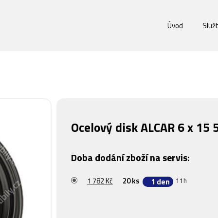
Úvod
Služ
Ocelový disk ALCAR 6 x 15
Doba dodání zboží na servis:
1 782 Kč
20 ks
11h
1 den