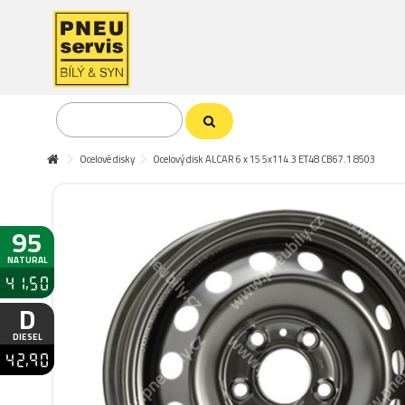
Ocelové disky
Ocelový disk ALCAR 6 x 15 5x114.3 ET48 CB67.1 8503
95
NATURAL
41,50
D
DIESEL
42,90