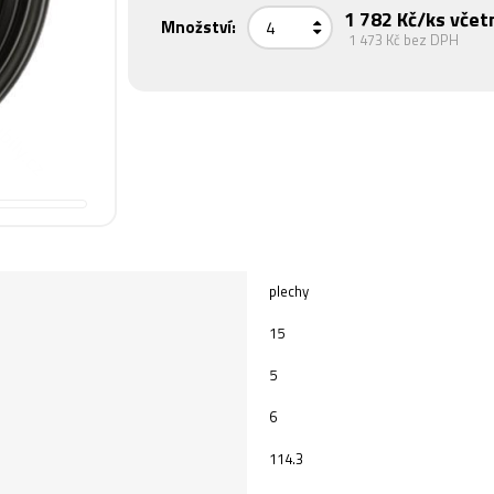
1 782 Kč
/ks včet
Množství:
1 473 Kč
bez DPH
plechy
15
5
6
114.3