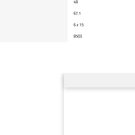
48
67.1
6 x 15
8503