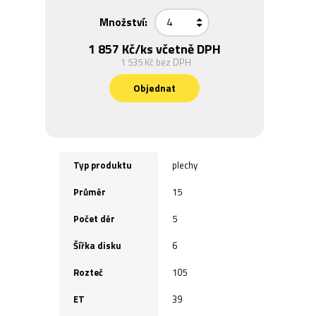
Množství:
1 857 Kč
/ks včetně DPH
1 535 Kč
bez DPH
Objednat
Typ produktu
plechy
Průměr
15
Počet děr
5
Šířka disku
6
Rozteč
105
ET
39