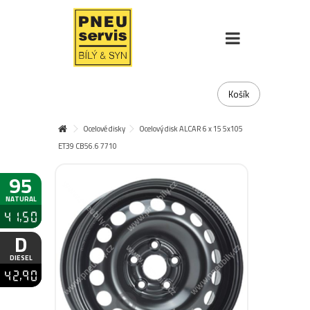
Košík
Ocelové disky
Ocelový disk ALCAR 6 x 15 5x105
ET39 CB56.6 7710
95
NATURAL
41,50
D
DIESEL
42,90