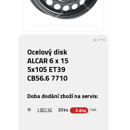
ID:7710
Ocelový disk
ALCAR 6 x 15
5x105 ET39
CB56.6 7710
Doba dodání zboží na servis:
1 857 Kč
20 ks
14h
3 dny