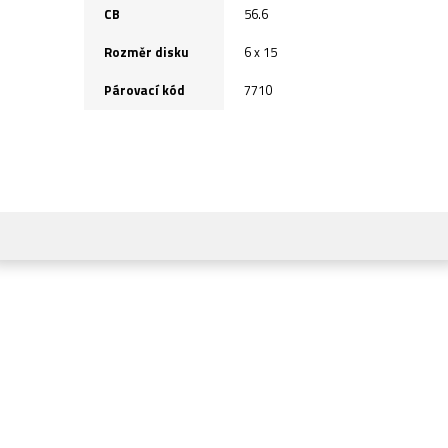
CB
56.6
Rozměr disku
6 x 15
Párovací kód
7710