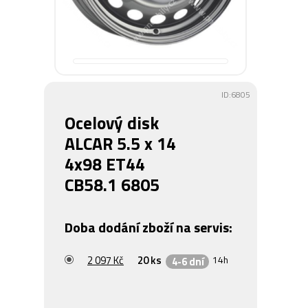
ID:6805
Ocelový disk
ALCAR 5.5 x 14
4x98 ET44
CB58.1 6805
Doba dodání zboží na servis:
2 097 Kč
20 ks
14h
4-6 dní