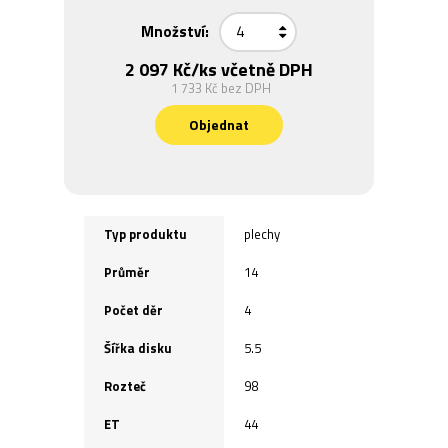
Množství:
2 097 Kč
/ks včetně DPH
1 733 Kč
bez DPH
Objednat
Typ produktu
plechy
Průměr
14
Počet děr
4
Šířka disku
5.5
Rozteč
98
ET
44