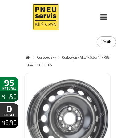
Košík
Ocelové disky
Ocelový disk ALCAR 5.5 x 14 4x98
ET44 CB58.1 6805
95
NATURAL
41,50
D
DIESEL
42,90