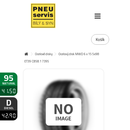
Košík
Ocelové disky
Ocelový disk MWD 6 x 15 5x98
ET39 CB58.1 7395
95
NATURAL
41,50
D
DIESEL
42,90