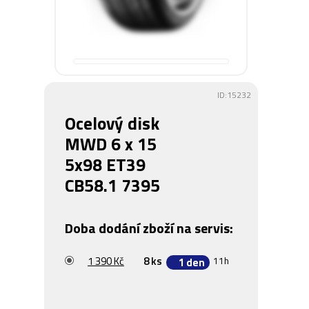
ID:15232
Ocelový disk
MWD 6 x 15
5x98 ET39
CB58.1 7395
Doba dodání zboží na servis:
1 390 Kč
8 ks
11h
1 den