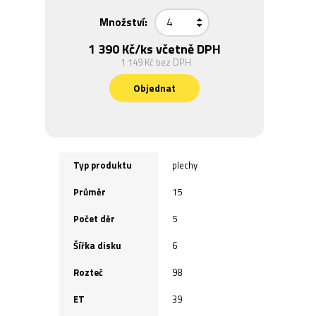
Množství:
1 390 Kč
/ks včetně DPH
1 149 Kč
bez DPH
Objednat
Typ produktu
plechy
Průměr
15
Počet děr
5
Šířka disku
6
Rozteč
98
ET
39