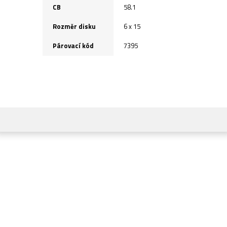
CB
58.1
Rozměr disku
6 x 15
Párovací kód
7395