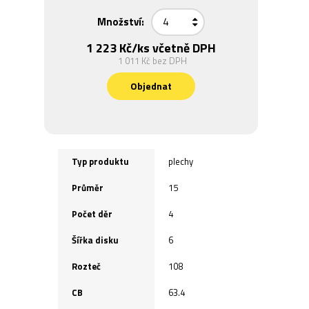
Množství:
1 223 Kč
/ks včetně DPH
1 011 Kč
bez DPH
Objednat
Typ produktu
plechy
Průměr
15
Počet děr
4
Šířka disku
6
Rozteč
108
CB
63.4