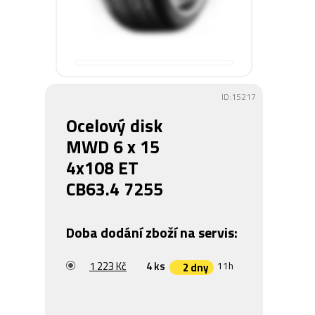
ID:15217
Ocelový disk
MWD 6 x 15
4x108 ET
CB63.4 7255
Doba dodání zboží na servis:
1 223 Kč
4 ks
11h
2 dny