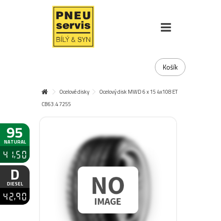
Košík
Ocelové disky
Ocelový disk MWD 6 x 15 4x108 ET
CB63.4 7255
95
NATURAL
41,50
D
DIESEL
42,90