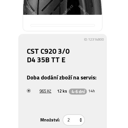
ID:12314800
CST C920 3/0
D4 35B TT E
Doba dodání zboží na servis:
965 Kč
12 ks
14h
4-6 dní
Množství: