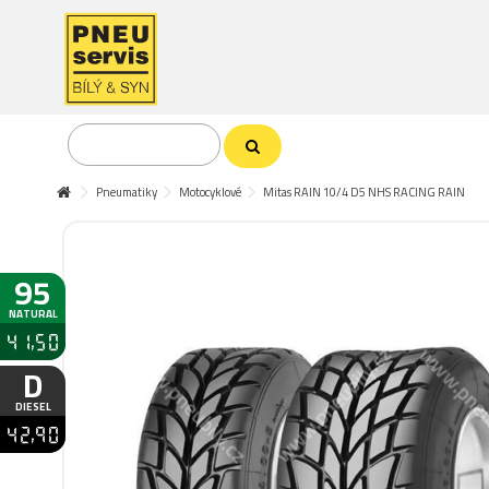
Pneumatiky
Motocyklové
Mitas RAIN 10/4 D5 NHS RACING RAIN
95
NATURAL
41,50
D
DIESEL
42,90