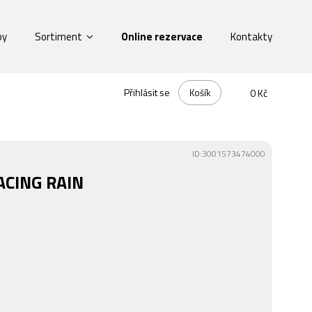
by
Sortiment
Online rezervace
Kontakty
Přihlásit se
Košík
0 Kč
ID:3001573474000
ACING RAIN