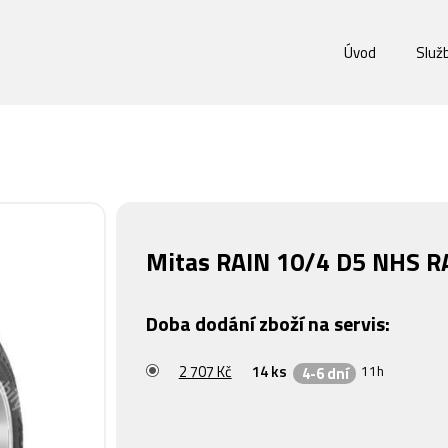
Úvod
Služ
Mitas RAIN 10/4 D5 NHS R
Doba dodání zboží na servis:
2 707 Kč
14 ks
11h
4-6 dní