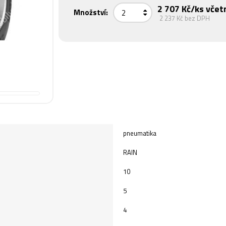
2 707 Kč
/ks včet
Množství:
2 237 Kč
bez DPH
pneumatika
RAIN
10
5
4