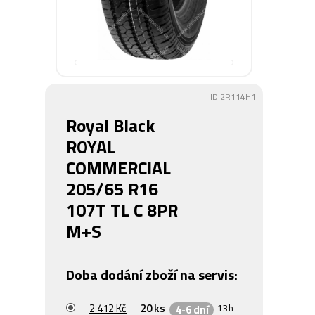
ID:2R114H1
Royal Black
ROYAL
COMMERCIAL
205/65 R16
107T TL C 8PR
M+S
Doba dodání zboží na servis:
2 412 Kč
20 ks
13h
4-6 dní