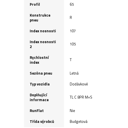
Profil
65
Konstrukce
R
pneu
Index nosnosti
107
Index nosnosti
105
2
Rychlostní
T
index
Sezóna pneu
Letná
Typ vozidla
Dodávkové
Doplňující
TL C 8PR M+S
informace
RunFlat
Nie
Třída výrobců
Budgetová