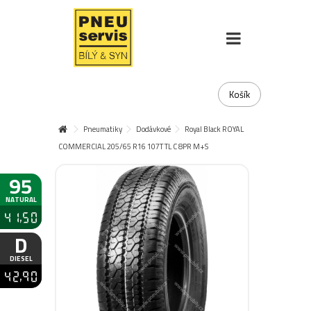
Košík
Pneumatiky
Dodávkové
Royal Black ROYAL
COMMERCIAL 205/65 R16 107T TL C 8PR M+S
95
NATURAL
41,50
D
DIESEL
42,90