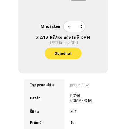
Množství:
2 412 Kč
/ks včetně DPH
1 993 Kč
bez DPH
Objednat
Typ produktu
pneumatika
ROYAL
Dezén
COMMERCIAL
Šířka
205
Průměr
16