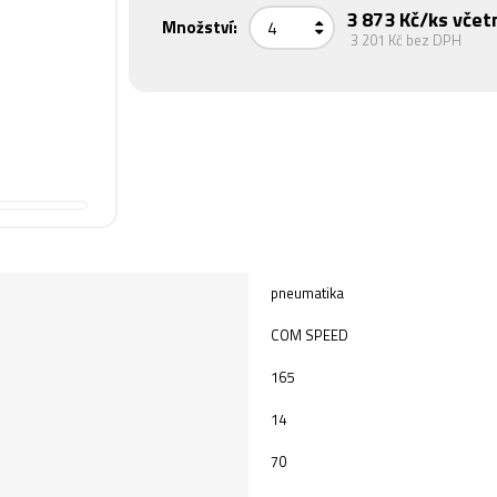
3 873 Kč
/ks včet
Množství:
3 201 Kč
bez DPH
pneumatika
COM SPEED
165
14
70