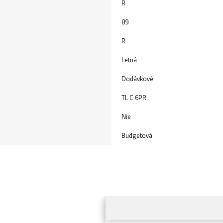
R
89
R
Letná
Dodávkové
TL C 6PR
Nie
Budgetová