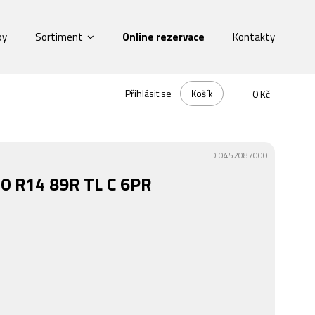
by
Sortiment
Online rezervace
Kontakty
Přihlásit se
Košík
0 Kč
ID:0452087000
0 R14 89R TL C 6PR