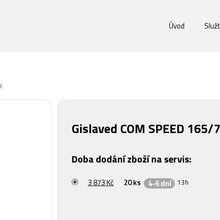
Úvod
Služ
R
Gislaved COM SPEED 165/7
Doba dodání zboží na servis:
3 873 Kč
20 ks
13h
4-6 dní