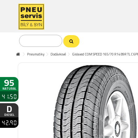
Pneumatiky
Dodávkové
Gislaved COM SPEED 165/70 R14 89R TL C 6P
95
NATURAL
41,50
D
DIESEL
42,90