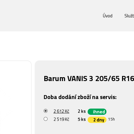
Úvod
Služ
Barum VANIS 3 205/65 R16
Doba dodání zboží na servis:
2 612 Kč
2 ks
ihned
2 519 Kč
5 ks
15h
2 dny