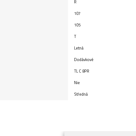
R
107
105
T
Letná
Dodávkové
TL C 8PR
Nie
Středná