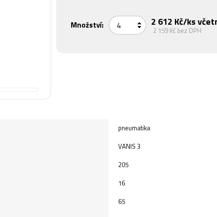
2 612 Kč
/ks včet
Množství:
2 159 Kč
bez DPH
pneumatika
VANIS 3
205
16
65