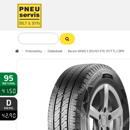
Pneumatiky
Dodávkové
Barum VANIS 3 205/65 R16 107T TL C 8PR
95
NATURAL
41,50
D
DIESEL
42,90