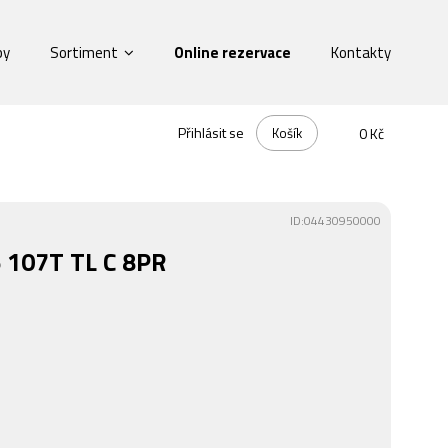
by
Sortiment
Online rezervace
Kontakty
Přihlásit se
Košík
0 Kč
ID:04430950000
 107T TL C 8PR