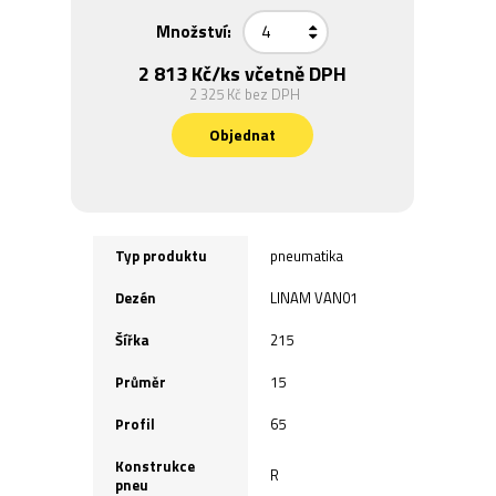
Množství:
2 813 Kč
/ks včetně DPH
2 325 Kč
bez DPH
Objednat
Typ produktu
pneumatika
Dezén
LINAM VAN01
Šířka
215
Průměr
15
Profil
65
Konstrukce
R
pneu