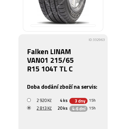
ID:332963
Falken LINAM
VAN01 215/65
R15 104T TL C
Doba dodání zboží na servis:
2 920 Kč
4 ks
15h
3 dny
2 813 Kč
20 ks
15h
4-6 dní