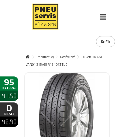
Košík
Pneumatiky
Dodávkové
Falken LINAM
VAN01 215/65 R15 104T TL C
95
NATURAL
41,50
D
DIESEL
42,90