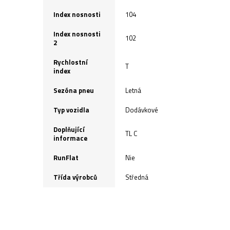
Index nosnosti
104
Index nosnosti
102
2
Rychlostní
T
index
Sezóna pneu
Letná
Typ vozidla
Dodávkové
Doplňující
TL C
informace
RunFlat
Nie
Třída výrobců
Středná