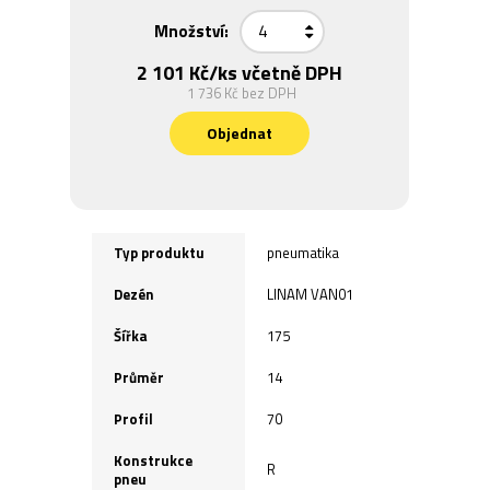
Množství:
2 101 Kč
/ks včetně DPH
1 736 Kč
bez DPH
Objednat
Typ produktu
pneumatika
Dezén
LINAM VAN01
Šířka
175
Průměr
14
Profil
70
Konstrukce
R
pneu