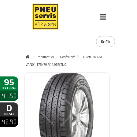
Košík
Pneumatiky
Dodávkové
Falken LINAM
VAN01 175/70 R14 95R TL C
95
NATURAL
41,50
D
DIESEL
42,90