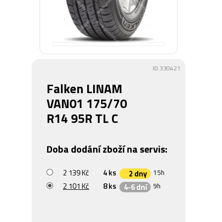
ID:330421
Falken LINAM
VAN01 175/70
R14 95R TL C
Doba dodání zboží na servis:
2 139 Kč
4 ks
15h
2 dny
2 101 Kč
8 ks
9h
4-6 dní