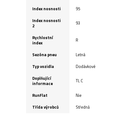
Index nosnosti
95
Index nosnosti
93
2
Rychlostní
R
index
Sezóna pneu
Letná
Typ vozidla
Dodávkové
Doplňující
TL C
informace
RunFlat
Nie
Třída výrobců
Středná