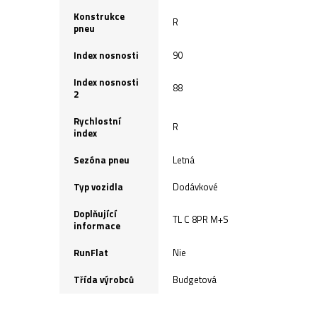
Konstrukce
R
pneu
Index nosnosti
90
Index nosnosti
88
2
Rychlostní
R
index
Sezóna pneu
Letná
Typ vozidla
Dodávkové
Doplňující
TL C 8PR M+S
informace
RunFlat
Nie
Třída výrobců
Budgetová