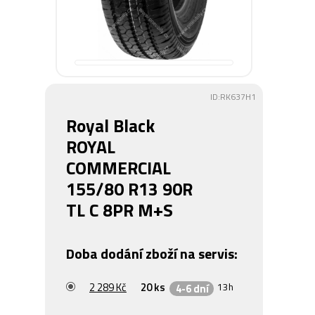
ID:RK637H1
Royal Black
ROYAL
COMMERCIAL
155/80 R13 90R
TL C 8PR M+S
Doba dodání zboží na servis:
2 289 Kč
20 ks
13h
4-6 dní