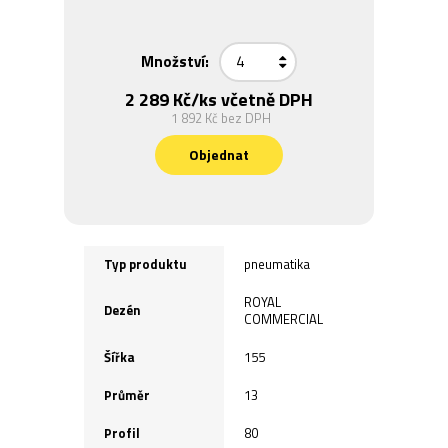
Množství:
2 289 Kč
/ks včetně DPH
1 892 Kč
bez DPH
Objednat
Typ produktu
pneumatika
ROYAL
Dezén
COMMERCIAL
Šířka
155
Průměr
13
Profil
80