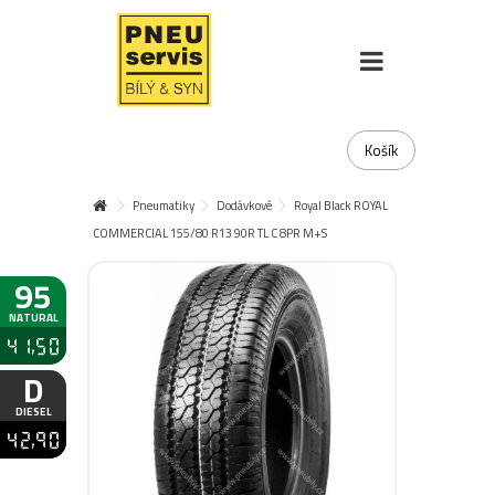
Košík
Pneumatiky
Dodávkové
Royal Black ROYAL
COMMERCIAL 155/80 R13 90R TL C 8PR M+S
95
NATURAL
41,50
D
DIESEL
42,90