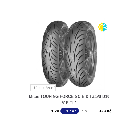
Třída: Střední
Mitas TOURING FORCE SC E D I 3.5/0 D10
51P TL*
1 ks
1 den
15h
938 Kč