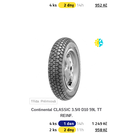
4 ks
2 dny
14h
952 Kč
Třída: Prémiová
Continental CLASSIC 3.5/0 D10 59L TT
REINF.
4 ks
1 den
14h
1 249 Kč
2 ks
2 dny
11h
958 Kč