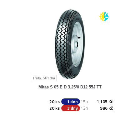
Třída: Střední
Mitas S 05 E D 3.25/0 D12 55J TT
20 ks
1 den
15h
1 105 Kč
20 ks
3 dny
13h
986 Kč