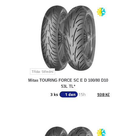
Třída: Střední
Mitas TOURING FORCE SC E D 100/80 D10
53L TL*
3 ks
1 den
15h
938 Kč