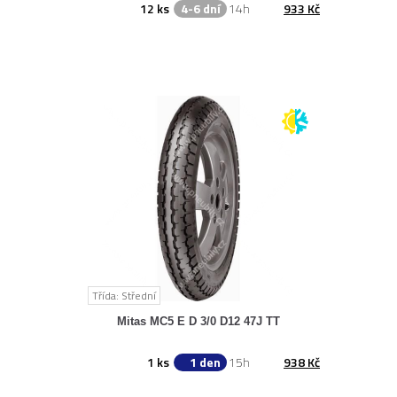
12 ks
4-6 dní
14h
933 Kč
Třída: Střední
Mitas MC5 E D 3/0 D12 47J TT
1 ks
1 den
15h
938 Kč