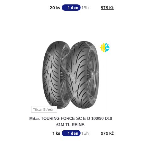
20 ks
1 den
15h
979 Kč
Třída: Střední
Mitas TOURING FORCE SC E D 100/90 D10
61M TL REINF.
1 ks
1 den
15h
979 Kč