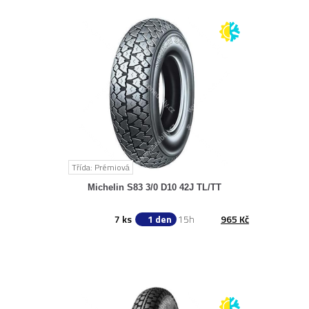
Třída: Prémiová
Michelin S83 3/0 D10 42J TL/TT
7 ks
1 den
15h
965 Kč