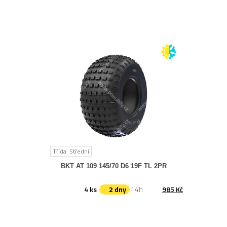
Třída: Střední
BKT AT 109 145/70 D6 19F TL 2PR
4 ks
2 dny
14h
985 Kč