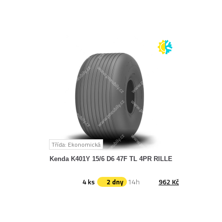
Třída: Ekonomická
Kenda K401Y 15/6 D6 47F TL 4PR RILLE
4 ks
2 dny
14h
962 Kč