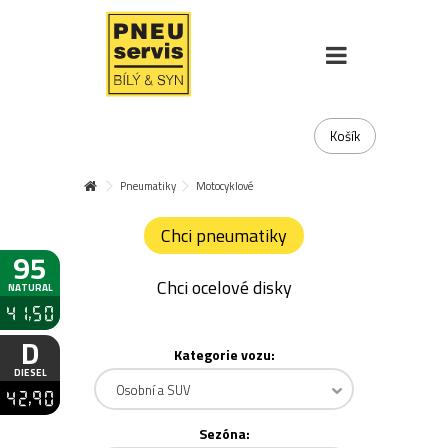
Košík
Pneumatiky
Motocyklové
Chci pneumatiky
95
Chci ocelové disky
NATURAL
41,50
D
Kategorie vozu:
DIESEL
Osobní a SUV
42,90
Sezóna: