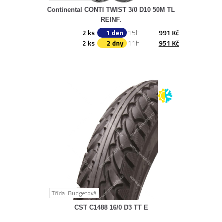
Continental CONTI TWIST 3/0 D10 50M TL
REINF.
2 ks
1 den
15h
991 Kč
2 ks
2 dny
11h
951 Kč
Třída: Budgetová
CST C1488 16/0 D3 TT E