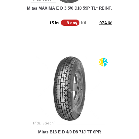
Mitas MAXIMA E D 3.5/0 D10 59P TL* REINF.
15 ks
3 dny
10h
974 Kč
Třída: Střední
Mitas B13 E D 4/0 D8 71J TT 6PR