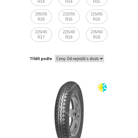
R14
R14
R15
205/55
215/55
215/65
R16
R16
R16
225/45
225/40
235/60
R17
R18
R18
Třídít podle