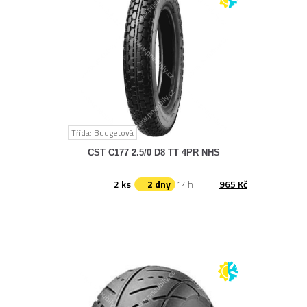
Třída: Budgetová
CST C177 2.5/0 D8 TT 4PR NHS
2 ks
2 dny
14h
965 Kč