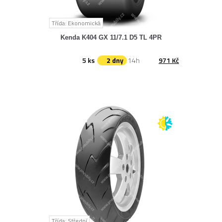
Třída: Ekonomická
Kenda K404 GX 11/7.1 D5 TL 4PR
5 ks
2 dny
14h
971 Kč
Třída: Střední