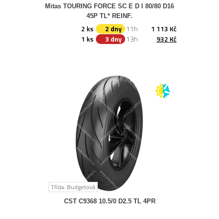
Mitas TOURING FORCE SC E D I 80/80 D16
45P TL* REINF.
2 ks
2 dny
11h
1 113 Kč
1 ks
3 dny
13h
932 Kč
Třída: Budgetová
CST C9368 10.5/0 D2.5 TL 4PR