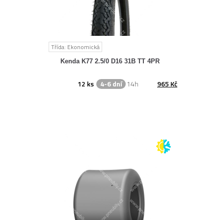
Třída: Ekonomická
Kenda K77 2.5/0 D16 31B TT 4PR
12 ks
4-6 dní
14h
965 Kč