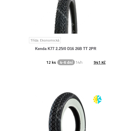
Třída: Ekonomická
Kenda K77 2.25/0 D16 26B TT 2PR
12 ks
4-6 dní
14h
941 Kč