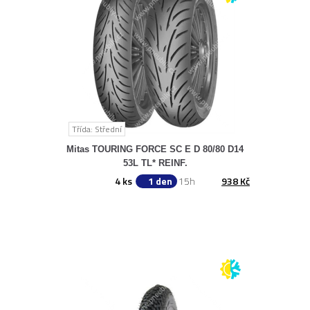
Třída: Střední
Mitas TOURING FORCE SC E D 80/80 D14
53L TL* REINF.
4 ks
1 den
15h
938 Kč