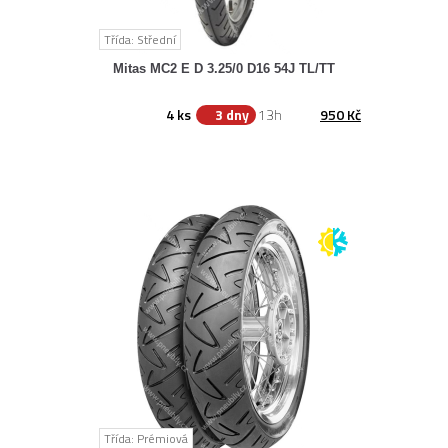
Třída: Střední
Mitas MC2 E D 3.25/0 D16 54J TL/TT
4 ks
3 dny
13h
950 Kč
Třída: Prémiová