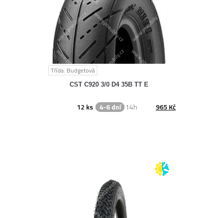
Třída: Budgetová
CST C920 3/0 D4 35B TT E
12 ks
4-6 dní
14h
965 Kč