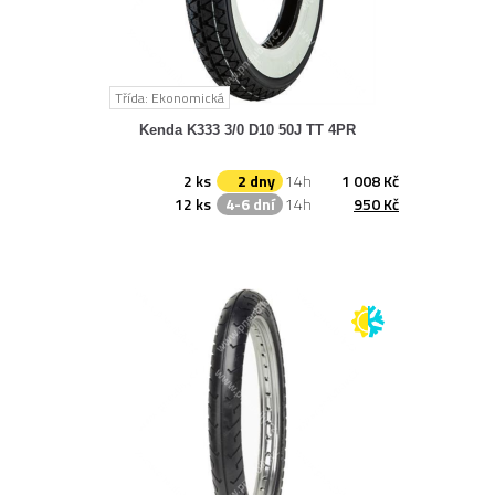
Třída: Ekonomická
Kenda K333 3/0 D10 50J TT 4PR
2 ks
2 dny
14h
1 008 Kč
12 ks
4-6 dní
14h
950 Kč