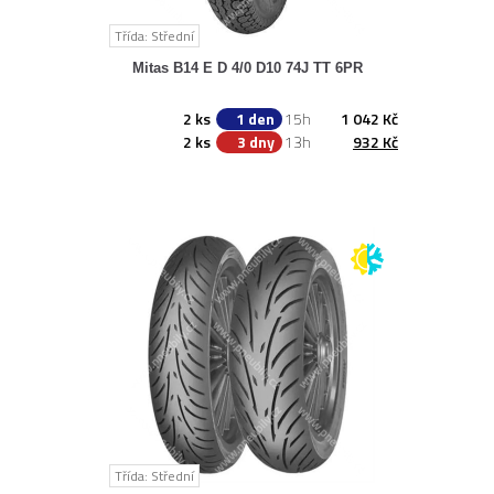
Třída: Střední
Mitas B14 E D 4/0 D10 74J TT 6PR
2 ks
1 den
15h
1 042 Kč
2 ks
3 dny
13h
932 Kč
Třída: Střední